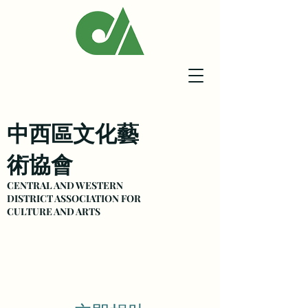
中西區文化藝
術協會
CENTRAL AND WESTERN
DISTRICT ASSOCIATION FOR
CULTURE
AND ARTS