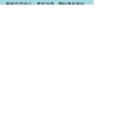
藝術交流中心」青年論壇，團結青年和社
會各界力量，致力推動香港文化藝術蓬勃
發展。
為推動青年文化教育,我們提供多元化的學
習、培訓和個人發展機會給青年文化大使,
希望為推動香港文化産業盡一分綿力。同
時希望能夠提高青年人對藝術文化的素養
及興趣，教育青年人對不同藝術表現的創
造能力和欣賞能力，藉以提升正向思維的
軟實力。現在大使們都能獨當一面，這是
我最感欣慰的。
我寄語一眾青年文化大使：你們肩負推廣
文化藝術的使命,是國家和香港的未來。中
西區文化藝術協會樂意繼續提供平台和資
源讓各位青年發揮所長,培養各位成為新一