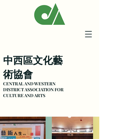
中西區文化藝
術協會
CENTRAL AND WESTERN
DISTRICT ASSOCIATION FOR
CULTURE
AND ARTS