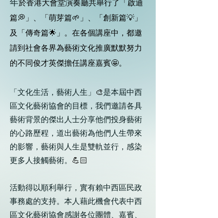
年
於香港大會堂演奏廳共舉行了「啟迪
篇💭」、「萌芽篇🌱」、「創新篇💡」
及「傳奇篇🌟」。在各個講座中，都邀
請到社會各界為藝術文化推廣默默努力
的不同俊才英傑擔任講座嘉賓🤩。
「文化生活，藝術人生」
🎨
是本屆中西
區文化藝術協會的目標，我們邀請各具
藝術背景的傑出人士分享他們投身藝術
的心路歷程，道出藝術為他們人生帶來
的影響，藝術與人生是雙軌並行，感染
更多人接觸藝術。
💪🏻
活動得以順利舉行，實有賴中西區民政
事務處的支持。本人藉此機會代表中西
區文化藝術協會感謝各位團體、嘉賓、