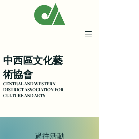
中西區文化藝
術協會
CENTRAL AND WESTERN
DISTRICT ASSOCIATION FOR
CULTURE
AND ARTS
過往活動