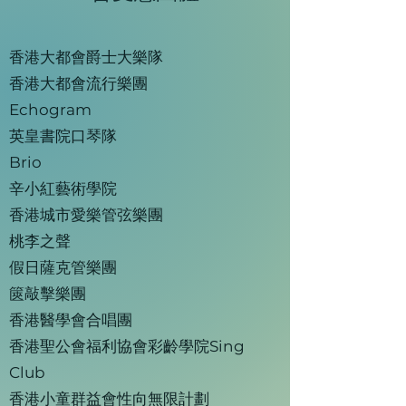
香港大都會爵士大樂隊
香港大都會流行樂團
Echogram
英皇書院口琴隊
Brio
辛小紅藝術學院
香港城市愛樂管弦樂團
桃李之聲
假日薩克管樂團
篋敲擊樂團
香港醫學會合唱團
香港聖公會福利協會彩齡學院Sing
Club
香港小童群益會性向無限計劃