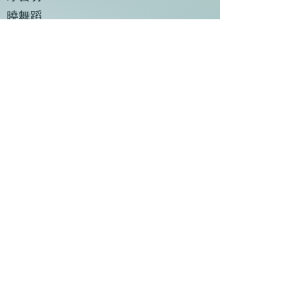
曉舞蹈
小水點舞蹈團
香港舞蹈團
承璧歐洲民族舞蹈團
米雪爾舞藝坊
香港紫荊花舞蹈團
Showtime Dance Studio
韵情舞坊
拔萃小學管樂團
拔萃女小學高級敲擊樂隊
聖保祿中學銅管小組
CENTRAL AND WESTERN DISTRICT
©