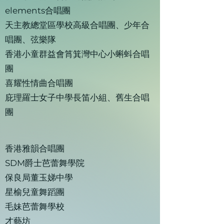
elements合唱團
天主教總堂區學校高級合唱團、少年合
唱團、弦樂隊
香港小童群益會筲箕灣中心小蝌蚪合唱
團
喜耀性情曲合唱團
庇理羅士女子中學長笛小組、舊生合唱
團
香港雅韻合唱團
SDM爵士芭蕾舞學院
保良局董玉娣中學
星榆兒童舞蹈團
毛妹芭蕾舞學校
才藝坊