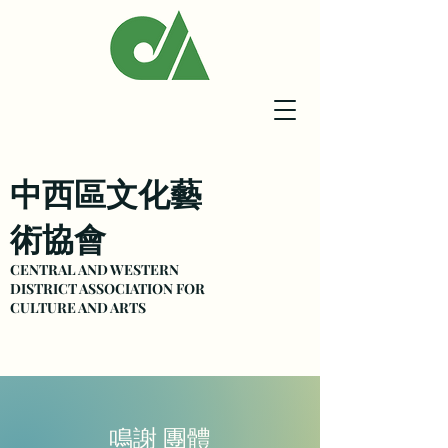
中西區文化藝
術協會
CENTRAL AND WESTERN
DISTRICT ASSOCIATION FOR
CULTURE
AND ARTS
鳴謝 團體