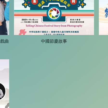
劇戲曲
中國節慶故事