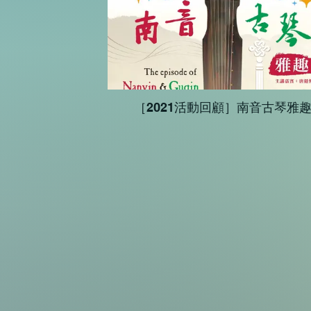
［2021活動回顧］南音古琴雅