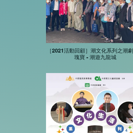
［2021活動回顧］潮文化系列之潮
瑰寶 - 潮遊九龍城