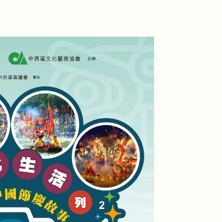
化藝術協會
CT ASSOCIATION FOR CULTURE
AND ARTS
年文化大使計劃
轄下團體
刊物
文化生活
培養大眾文化內涵 讓文化融入生活
藝術人生
共同活出藝術人生 齊創美好路途