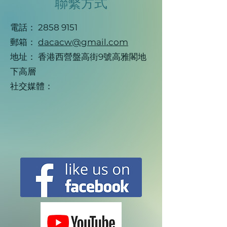
聯繫方式
電話：
2858 9151
郵箱：
dacacw@gmail.com
地址： 香港⻄營盤高街9號高雅閣地
下高層
社交媒體：