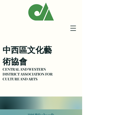
中西區文化藝
術協會
CENTRAL AND WESTERN
DISTRICT ASSOCIATION FOR
CULTURE
AND ARTS