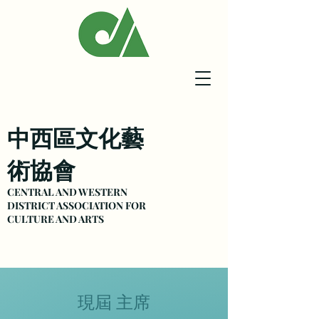
中西區文化藝
術協會
CENTRAL AND WESTERN
DISTRICT ASSOCIATION FOR
CULTURE
AND ARTS
現屆 主席