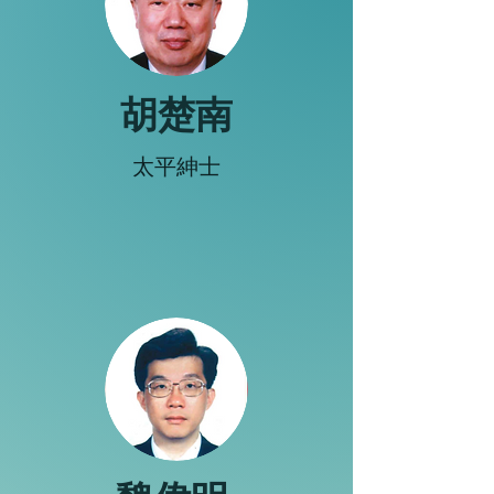
胡楚南
太平紳士