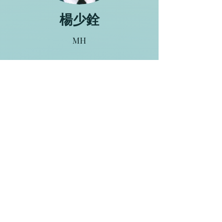
楊少銓
MH