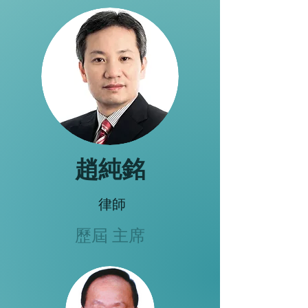
趙純銘
律師
歷屆 主席